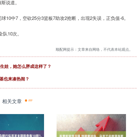
姆斯说道。
球10中7，空砍25分3篮板7助攻2抢断，出现2失误，正负值-6。
全队10次。
顺配网提示：文章来自网络，不代表本站观点。
没生娃，她怎么胖成这样了？
斯基也来凑热闹？
相关文章