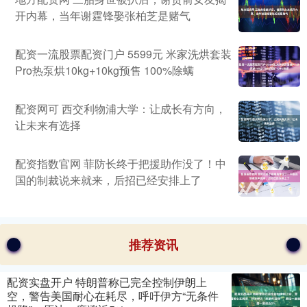
开内幕，当年谢霆锋娶张柏芝是赌气
配资一流股票配资门户 5599元 米家洗烘套装
Pro热泵烘10kg+10kg预售 100%除螨
配资网可 西交利物浦大学：让成长有方向，
让未来有选择
配资指数官网 菲防长终于把援助作没了！中
国的制裁说来就来，后招已经安排上了
推荐资讯
配资实盘开户 特朗普称已完全控制伊朗上
空，警告美国耐心在耗尽，呼吁伊方“无条件