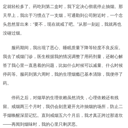
定就轻松多了。药吃到第二盒时，我下定决心彻底停止抽烟。那
天早上，我出于习惯点了一支烟，可通勤到公司附近时，一个念
头忽然冒出来：“要不，现在就戒了吧。”从那一刻起，我就再也
没碰过烟。
服药期间，我出现了恶心、睡眠质量下降等轻度不良反应。
我去了戒烟门诊，医生根据我的情况调整了用药剂量，还耐心解
答了我心里一直悬着的问题，比如什么时候可以减量、什么时候
停药等。服药到第六周时，我的生理烟瘾已基本清除，我便停了
药。
停药之后，对烟草的生理依赖虽然消失，心理依赖还有残
留。戒烟两三个月时，我仍会刻意避开允许抽烟的场所，防止二
手烟唤醒深层记忆。直到戒烟五六个月后，我才真正跨过那道坎
——再闻到烟味时，我的心里只剩厌恶。