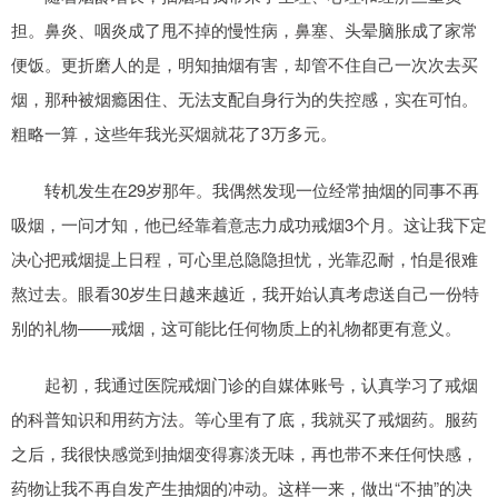
担。鼻炎、咽炎成了甩不掉的慢性病，鼻塞、头晕脑胀成了家常
便饭。更折磨人的是，明知抽烟有害，却管不住自己一次次去买
烟，那种被烟瘾困住、无法支配自身行为的失控感，实在可怕。
粗略一算，这些年我光买烟就花了3万多元。
转机发生在29岁那年。我偶然发现一位经常抽烟的同事不再
吸烟，一问才知，他已经靠着意志力成功戒烟3个月。这让我下定
决心把戒烟提上日程，可心里总隐隐担忧，光靠忍耐，怕是很难
熬过去。眼看30岁生日越来越近，我开始认真考虑送自己一份特
别的礼物——戒烟，这可能比任何物质上的礼物都更有意义。
起初，我通过医院戒烟门诊的自媒体账号，认真学习了戒烟
的科普知识和用药方法。等心里有了底，我就买了戒烟药。服药
之后，我很快感觉到抽烟变得寡淡无味，再也带不来任何快感，
药物让我不再自发产生抽烟的冲动。这样一来，做出“不抽”的决